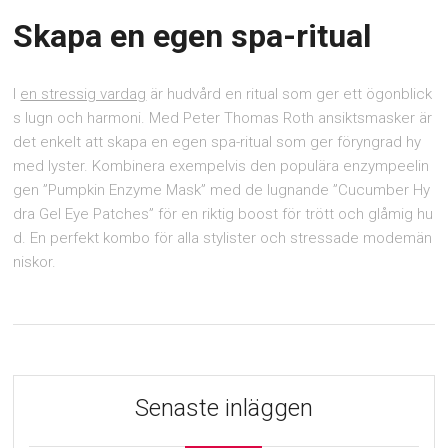
Skapa en egen spa-ritual
I
en stressig vardag
är hudvård en ritual som ger ett ögonblick
s lugn och harmoni. Med Peter Thomas Roth ansiktsmasker är
det enkelt att skapa en egen spa-ritual som ger föryngrad hy
med lyster. Kombinera exempelvis den populära enzympeelin
gen ”Pumpkin Enzyme Mask” med de lugnande ”Cucumber Hy
dra Gel Eye Patches” för en riktig boost för trött och glåmig hu
d. En perfekt kombo för alla stylister och stressade modemän
niskor.
Senaste inläggen