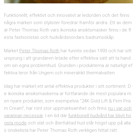
Funktionellt, effektivt och innovativt är ledorden och det finns
några märken som stylister föredrar framför andra. Ett av dem
är Peter Thomas Roth vars ikoniska ansiktsmasker finns i de fl
esta fashionistas och hudvårdsnördars badrumsskåp.
Märket
Peter Thomas Roth
har funnits sedan 1993 och har sitt
ursprung i att grundaren letade efter effektiva sätt att ta hand
om sin egna problemhud. Grunden i produkterna är naturligt ef
fektiva leror från Ungern och mineralrikt thermalvatten.
Idag har märket ett antal effektiva produkter i sitt sortiment. D
e ikoniska ansiksmaskerna är fortfarande de mest populära m
en nyare produkter, som exempelvis ”24K Gold Lift & Firm Pris
m Cream”, har rönt stor uppmärksamhet och finns
nu i var och
varannan necessär
. I en tid där
funktionell hudvård har blivit hö
gsta mode
och slät och återfuktad hud står högst upp på alla
s önskelista har Peter Thomas Roth verkligen hittat rätt.