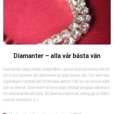
Diamanter – alla vår bästa vän
Diamanter sägs enligt ordspråket vara en kvinnas bästa vän m
en vi tror snarare att diamanter är allas bästa vän. För vem kan
egentligen motstå det förföriska glittret från en av dessa ädla
ste av stenar. Diamanter är kort sagt otroligt snygga, stilrena o
ch smickrande att bära. En diamant kommer aldrig gå ur tiden
och bli omodern. […]