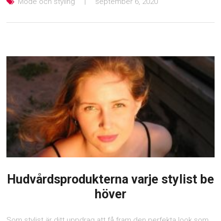
Mode och styling
september 6, 2020
Hudvårdsprodukterna varje stylist be
höver
Som stylist är ditt uppdrag att få fram den perfekta look som