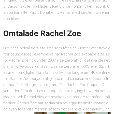
amgång. Ett exempel är Carson Kressley, han var stylist i Fab
5. Carson skulle fixa kläder vilket gjorde honom till en favorit. C
arson har efter Fab 5 börjat en tv-karriär med biroller i tv-serier
och filmer.
Omtalade Rachel Zoe
Det finns också flera stylister som fått sina klienter att sträva e
fter osunda ideal, exempelvis när
Rachel Zoe skapade size ze
ro
. Rachel Zoe fick under 2007 size zero att bli det nya idealet
bland Hollywoods kändisar. En size zero är en XXS eller 32, vilk
et är en omöjlighet för alla friska kvinnor längre än 140 centime
ter. Rachel Zoe började att jobba med kändisar vilket ledde till
att hon fick ett eget tv-program, The Rachel Zoe Project. Det
var under flera år ett av de populäraste stylingshowerna som v
isades, och Rachel blev ett mycket känt ansikte för många mä
nniskor. Rachel Zoe har sedan skapat egna klädkollektioner, o
ch även för andra märken såsom det svenska klädmärket Lind