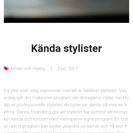
Kända stylister
Mode och styling
2 juli, 2017
Ett yrke som idag exponeras överallt är tveklöst stylisten. Varj
e dag går det makeover-program där deltagarna stylas med hj
älp av professionella stylister, de byter sin gamla stil mot en h
elt ny. Denna förändring gör att stylister har kommit att bli myc
ket kända och fortsatt med exempelvis egna program. En styli
st i ett tv-program kan sedan utveckla sin karriär och nå stor fr