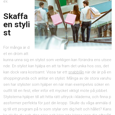
ex.
Skaffa
en styli
st
För många är d
et en dröm att
kunna unna sig en stylist som verkligen kan förändra ens utsee
nde. En stylist kan hjälpa en att ta fram det unika hos oss, det
kan dock vara kostsamt. Vissa tar ett
snabblån
när de är på en
shoppingrunda och anlitar en stylist. Många av de stora varuhu
sen har stylister som hjälper en när man exempelvis söker en
outfit till en fest, eller inför ett mycket viktigt möte på jobbet.
Stylisterna hjälper till att hitta rätt uttryck i kläderna, och finna p
assformer perfekta för just din kropp. Skulle du våga anmäla d
ig till ett program på tv som stylar om dig helt och hållet? Kans